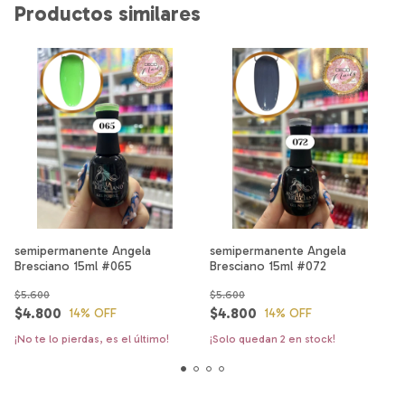
Productos similares
semipermanente Angela
semipermanente Angela
Bresciano 15ml #065
Bresciano 15ml #072
$5.600
$5.600
$4.800
$4.800
14
% OFF
14
% OFF
¡No te lo pierdas, es el último!
¡Solo quedan
2
en stock!