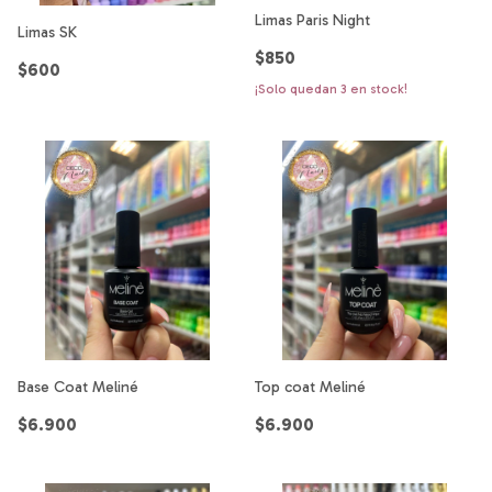
Limas Paris Night
Limas SK
$850
$600
¡Solo quedan
3
en stock!
Base Coat Meliné
Top coat Meliné
$6.900
$6.900