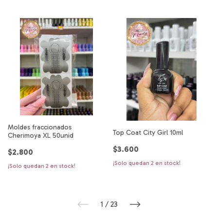
Moldes fraccionados
Top Coat City Girl 10ml
Cherimoya XL 50unid
$3.600
$2.800
¡Solo quedan
2
en stock!
¡Solo quedan
2
en stock!
1
/
23