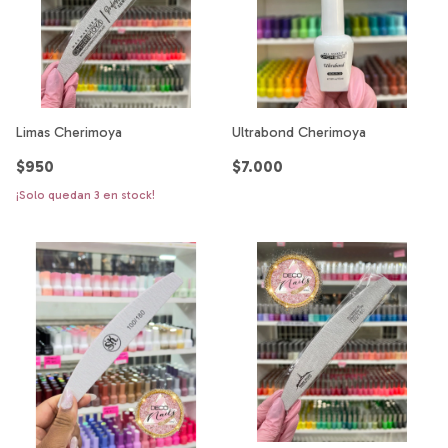
Limas Cherimoya
Ultrabond Cherimoya
$950
$7.000
¡Solo quedan
3
en stock!