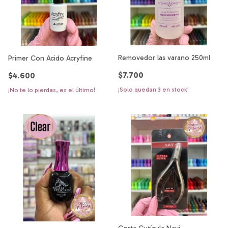
Removedor las varano 250ml
Primer Con Acido Acryfine
$7.700
$4.600
¡Solo quedan
3
en stock!
¡No te lo pierdas, es el último!