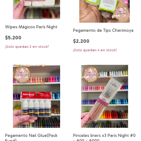
Wipes Mágicos París Night
Pegamento de Tips Cherimoya
$5.200
$2.200
¡Solo quedan
2
en stock!
¡Solo quedan
4
en stock!
Pegamento Nail Glue(Pack
Pinceles liners x3 Paris Night #0
5und)
- #00 - #000