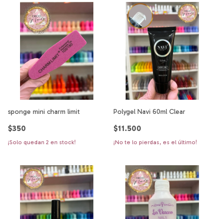
sponge mini charm limit
Polygel Navi 60ml Clear
$350
$11.500
¡Solo quedan
2
en stock!
¡No te lo pierdas, es el último!