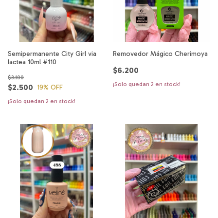
Semipermanente City Girl via
Removedor Mágico Cherimoya
lactea 10ml #110
$6.200
$3.100
¡Solo quedan
2
en stock!
$2.500
19
% OFF
¡Solo quedan
2
en stock!