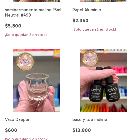
semipermanente meline 15ml
Papel Aluminio
Neutral #498
$2.350
$5.800
¡Solo quedan
2
en stock!
¡Solo quedan
2
en stock!
Vaso Dappen
base y top meline
$600
$13.800
¡Solo quedan
2
en stock!