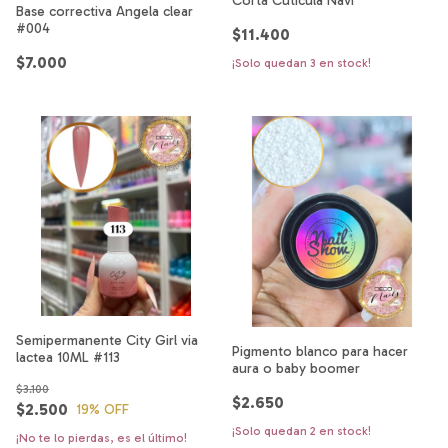
Corta Cutícula Navi
Base correctiva Angela clear
#004
$11.400
$7.000
¡Solo quedan
3
en stock!
Semipermanente City Girl via
Pigmento blanco para hacer
lactea 10ML #113
aura o baby boomer
$3.100
$2.650
$2.500
19
% OFF
¡Solo quedan
2
en stock!
¡No te lo pierdas, es el último!