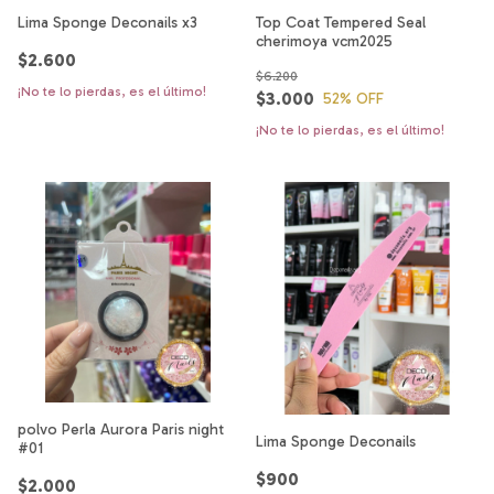
Lima Sponge Deconails x3
Top Coat Tempered Seal
cherimoya vcm2025
$2.600
$6.200
¡No te lo pierdas, es el último!
$3.000
52
% OFF
¡No te lo pierdas, es el último!
polvo Perla Aurora Paris night
Lima Sponge Deconails
#01
$900
$2.000