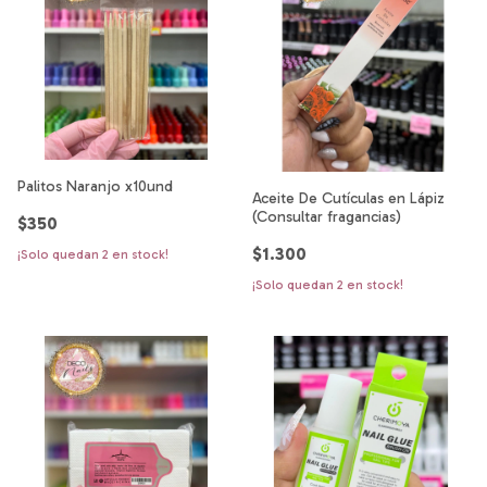
Palitos Naranjo x10und
Aceite De Cutículas en Lápiz
(Consultar fragancias)
$350
$1.300
¡Solo quedan
2
en stock!
¡Solo quedan
2
en stock!